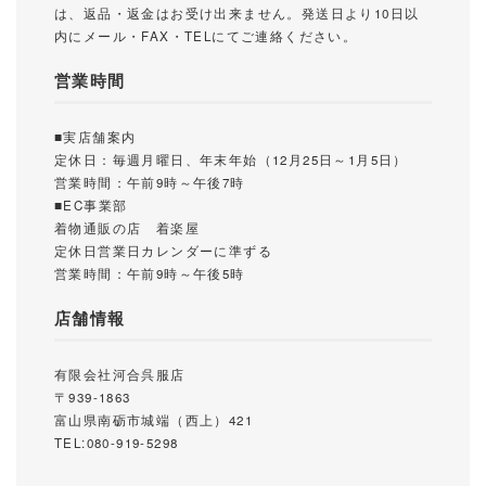
は、返品・返金はお受け出来ません。発送日より10日以
内にメール・FAX・TELにてご連絡ください。
営業時間
■実店舗案内
定休日：毎週月曜日、年末年始（12月25日～1月5日）
営業時間：午前9時～午後7時
■EC事業部
着物通販の店 着楽屋
定休日営業日カレンダーに準ずる
営業時間：午前9時～午後5時
店舗情報
有限会社河合呉服店
〒939-1863
富山県南砺市城端（西上）421
TEL:080-919-5298