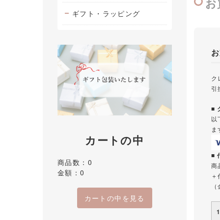
お
ギフト・ラッピング
お
ク
引
■
以
ま
カートの中
■
商品数：0
商
金額：0
＋
（
カートの中を見る