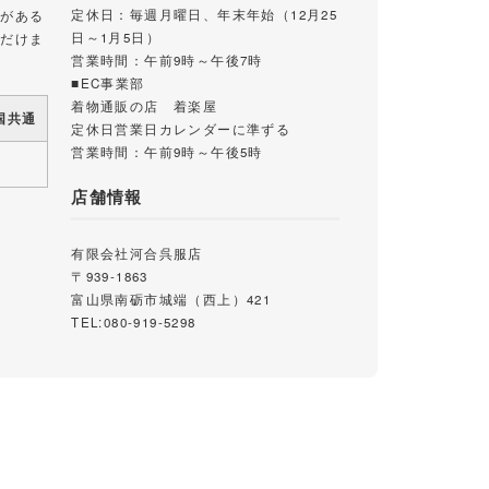
定休日：毎週月曜日、年末年始（12月25
載がある
日～1月5日）
ただけま
営業時間：午前9時～午後7時
■EC事業部
着物通販の店 着楽屋
国共通
定休日営業日カレンダーに準ずる
営業時間：午前9時～午後5時
店舗情報
有限会社河合呉服店
〒939-1863
富山県南砺市城端（西上）421
TEL:080-919-5298