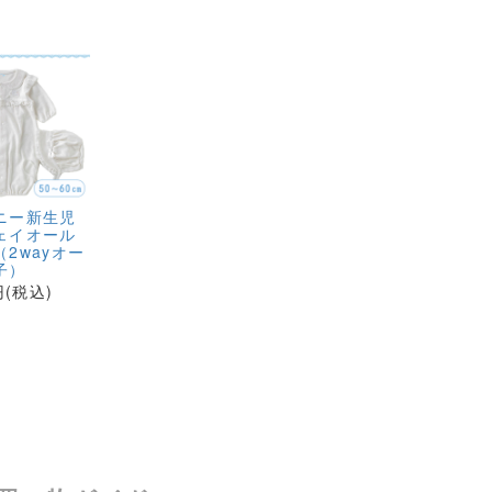
ニー新生児
ェイオール
2wayオー
子）
円(税込)