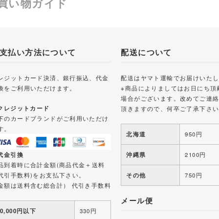
買い物ガイド
支払い方法について
配送について
レジットカード決済、銀行振込、代金
配送はヤマト運輸でお届けいた
換をご利用いただけます。
※商品によりましてはお日にち頂
場合がございます。改めてご連
 クレジットカード
頂きますので、何卒ご了承下さ
下のカードブランドがご利用いただけ
す。
北海道
950円
 代金引換
沖縄県
2100円
品到着時に合計金額(商品代金＋送料
代引手数料)をお支払下さい。
その他
750円
金額は送料含む総合計） 代引き手数料
メール便
10,000円以下
330円