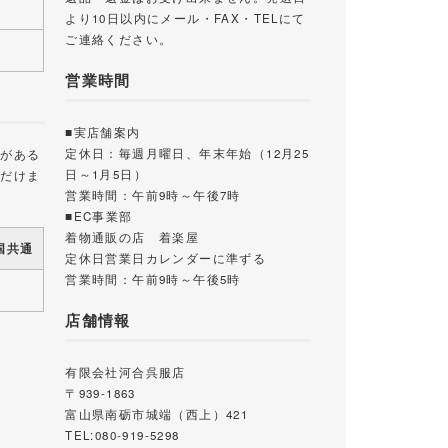
より10日以内にメール・FAX・TELにて
ご連絡ください。
営業時間
■実店舗案内
定休日：毎週月曜日、年末年始（12月25
載がある
日～1月5日）
ただけま
営業時間：午前9時～午後7時
■EC事業部
着物通販の店 着楽屋
国共通
定休日営業日カレンダーに準ずる
営業時間：午前9時～午後5時
店舗情報
有限会社河合呉服店
〒939-1863
富山県南砺市城端（西上）421
TEL:080-919-5298