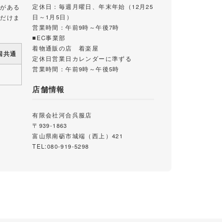
定休日：毎週月曜日、年末年始（12月25
載がある
日～1月5日）
ただけま
営業時間：午前9時～午後7時
■EC事業部
着物通販の店 着楽屋
国共通
定休日営業日カレンダーに準ずる
営業時間：午前9時～午後5時
店舗情報
有限会社河合呉服店
〒939-1863
富山県南砺市城端（西上）421
TEL:080-919-5298