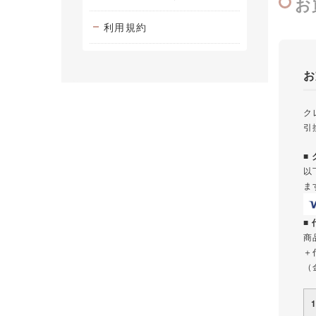
お
利用規約
お
ク
引
■
以
ま
■
商
＋
（