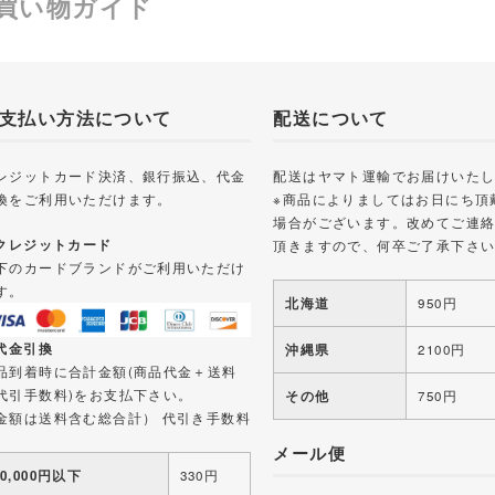
買い物ガイド
支払い方法について
配送について
レジットカード決済、銀行振込、代金
配送はヤマト運輸でお届けいた
換をご利用いただけます。
※商品によりましてはお日にち頂
場合がございます。改めてご連
 クレジットカード
頂きますので、何卒ご了承下さ
下のカードブランドがご利用いただけ
す。
北海道
950円
 代金引換
沖縄県
2100円
品到着時に合計金額(商品代金＋送料
代引手数料)をお支払下さい。
その他
750円
金額は送料含む総合計） 代引き手数料
メール便
10,000円以下
330円