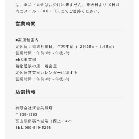
は、返品・返金はお受け出来ません。発送日より10日以
内にメール・FAX・TELにてご連絡ください。
営業時間
■実店舗案内
定休日：毎週月曜日、年末年始（12月25日～1月5日）
営業時間：午前9時～午後7時
■EC事業部
着物通販の店 着楽屋
定休日営業日カレンダーに準ずる
営業時間：午前9時～午後5時
店舗情報
有限会社河合呉服店
〒939-1863
富山県南砺市城端（西上）421
TEL:080-919-5298