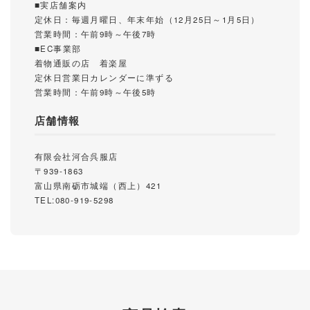
■実店舗案内
定休日：毎週月曜日、年末年始（12月25日～1月5日）
営業時間：午前9時～午後7時
■EC事業部
着物通販の店 着楽屋
定休日営業日カレンダーに準ずる
営業時間：午前9時～午後5時
店舗情報
有限会社河合呉服店
〒939-1863
富山県南砺市城端（西上）421
TEL:080-919-5298