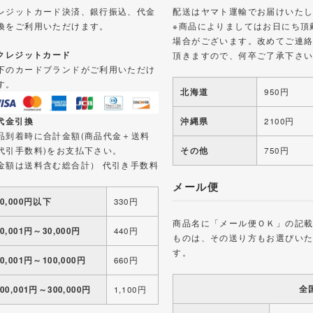
レジットカード決済、銀行振込、代金
配送はヤマト運輸でお届けいた
換をご利用いただけます。
※商品によりましてはお日にち頂
場合がございます。改めてご連
 クレジットカード
頂きますので、何卒ご了承下さ
下のカードブランドがご利用いただけ
す。
北海道
950円
 代金引換
沖縄県
2100円
品到着時に合計金額(商品代金＋送料
代引手数料)をお支払下さい。
その他
750円
金額は送料含む総合計） 代引き手数料
メール便
10,000円以下
330円
商品名に「メール便ＯＫ」の記
10,001円～30,000円
440円
ものは、その送り方もお選びい
す。
30,001円～100,000円
660円
全
100,001円～300,000円
1,100円