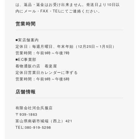
は、返品・返金はお受け出来ません。発送日より10日以
内にメール・FAX・TELにてご連絡ください。
営業時間
■実店舗案内
定休日：毎週月曜日、年末年始（12月25日～1月5日）
営業時間：午前9時～午後7時
■EC事業部
着物通販の店 着楽屋
定休日営業日カレンダーに準ずる
営業時間：午前9時～午後5時
店舗情報
有限会社河合呉服店
〒939-1863
富山県南砺市城端（西上）421
TEL:080-919-5298