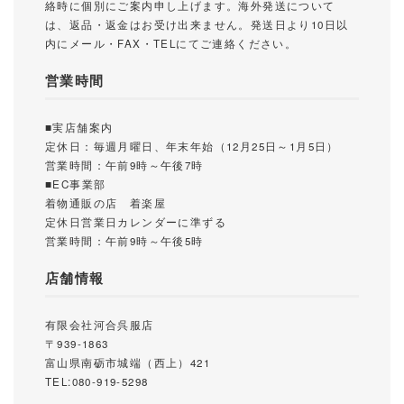
絡時に個別にご案内申し上げます。海外発送について
は、返品・返金はお受け出来ません。発送日より10日以
内にメール・FAX・TELにてご連絡ください。
営業時間
■実店舗案内
定休日：毎週月曜日、年末年始（12月25日～1月5日）
営業時間：午前9時～午後7時
■EC事業部
着物通販の店 着楽屋
定休日営業日カレンダーに準ずる
営業時間：午前9時～午後5時
店舗情報
有限会社河合呉服店
〒939-1863
富山県南砺市城端（西上）421
TEL:080-919-5298