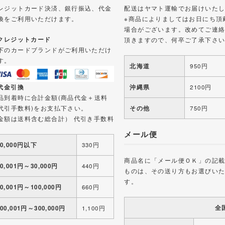
レジットカード決済、銀行振込、代金
配送はヤマト運輸でお届けいた
換をご利用いただけます。
※商品によりましてはお日にち頂
場合がございます。改めてご連
 クレジットカード
頂きますので、何卒ご了承下さ
下のカードブランドがご利用いただけ
す。
北海道
950円
 代金引換
沖縄県
2100円
品到着時に合計金額(商品代金＋送料
代引手数料)をお支払下さい。
その他
750円
金額は送料含む総合計） 代引き手数料
メール便
10,000円以下
330円
商品名に「メール便ＯＫ」の記
10,001円～30,000円
440円
ものは、その送り方もお選びい
す。
30,001円～100,000円
660円
全
100,001円～300,000円
1,100円