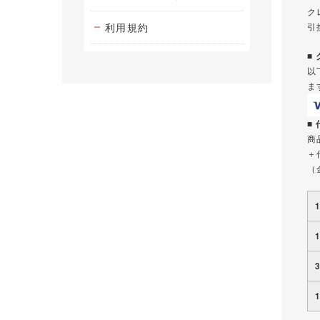
ク
利用規約
引
■
以
ま
■
商
＋
（