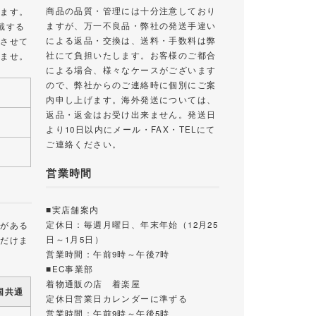
商品の品質・管理には十分注意しており
します。
ますが、万一不良品・弊社の発送手違い
戴する
による返品・交換は、送料・手数料は弊
絡させて
社にて負担いたします。お客様のご都合
いませ。
による場合、様々なケースがございます
ので、弊社からのご連絡時に個別にご案
内申し上げます。海外発送については、
返品・返金はお受け出来ません。発送日
より10日以内にメール・FAX・TELにて
ご連絡ください。
営業時間
■実店舗案内
定休日：毎週月曜日、年末年始（12月25
載がある
日～1月5日）
ただけま
営業時間：午前9時～午後7時
■EC事業部
着物通販の店 着楽屋
国共通
定休日営業日カレンダーに準ずる
営業時間：午前9時～午後5時