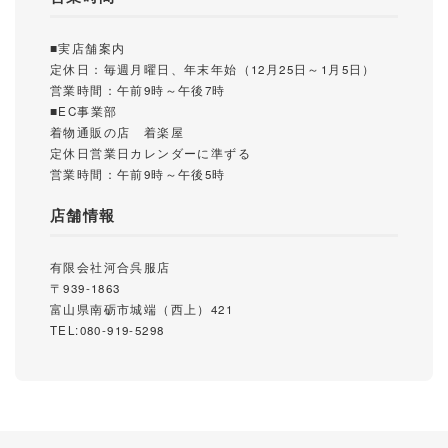
■実店舗案内
定休日：毎週月曜日、年末年始（12月25日～1月5日）
営業時間：午前9時～午後7時
■EC事業部
着物通販の店 着楽屋
定休日営業日カレンダーに準ずる
営業時間：午前9時～午後5時
店舗情報
有限会社河合呉服店
〒939-1863
富山県南砺市城端（西上）421
TEL:080-919-5298