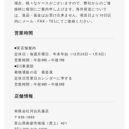
場合、様々なケースがございますので、弊社からのご連
絡時に個別にご案内申し上げます。海外発送について
は、返品・返金はお受け出来ません。発送日より10日以
内にメール・FAX・TELにてご連絡ください。
営業時間
■実店舗案内
定休日：毎週月曜日、年末年始（12月25日～1月5日）
営業時間：午前9時～午後7時
■EC事業部
着物通販の店 着楽屋
定休日営業日カレンダーに準ずる
営業時間：午前9時～午後5時
店舗情報
有限会社河合呉服店
〒939-1863
富山県南砺市城端（西上）421