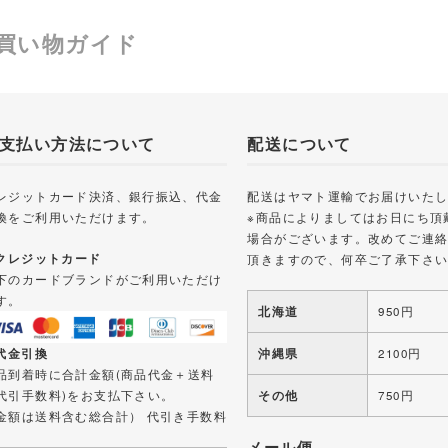
買い物ガイド
支払い方法について
配送について
レジットカード決済、銀行振込、代金
配送はヤマト運輸でお届けいた
換をご利用いただけます。
※商品によりましてはお日にち頂
場合がございます。改めてご連
 クレジットカード
頂きますので、何卒ご了承下さ
下のカードブランドがご利用いただけ
す。
北海道
950円
 代金引換
沖縄県
2100円
品到着時に合計金額(商品代金＋送料
代引手数料)をお支払下さい。
その他
750円
金額は送料含む総合計） 代引き手数料
メール便