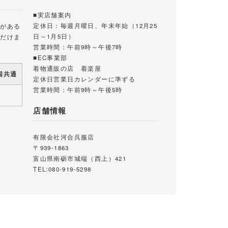
■実店舗案内
定休日：毎週月曜日、年末年始（12月25
載がある
日～1月5日）
ただけま
営業時間：午前9時～午後7時
■EC事業部
着物通販の店 着楽屋
国共通
定休日営業日カレンダーに準ずる
営業時間：午前9時～午後5時
店舗情報
有限会社河合呉服店
〒939-1863
富山県南砺市城端（西上）421
TEL:080-919-5298