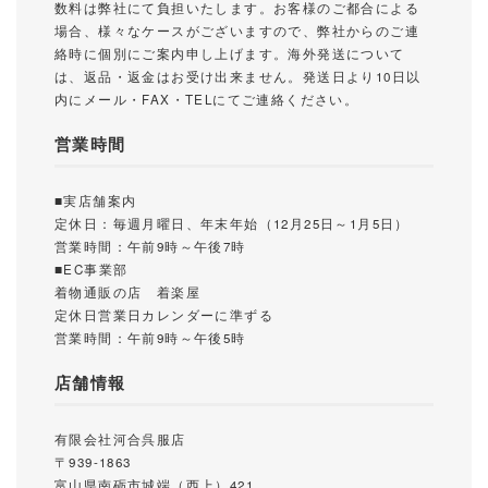
数料は弊社にて負担いたします。お客様のご都合による
場合、様々なケースがございますので、弊社からのご連
絡時に個別にご案内申し上げます。海外発送について
は、返品・返金はお受け出来ません。発送日より10日以
内にメール・FAX・TELにてご連絡ください。
営業時間
■実店舗案内
定休日：毎週月曜日、年末年始（12月25日～1月5日）
営業時間：午前9時～午後7時
■EC事業部
着物通販の店 着楽屋
定休日営業日カレンダーに準ずる
営業時間：午前9時～午後5時
店舗情報
有限会社河合呉服店
〒939-1863
富山県南砺市城端（西上）421