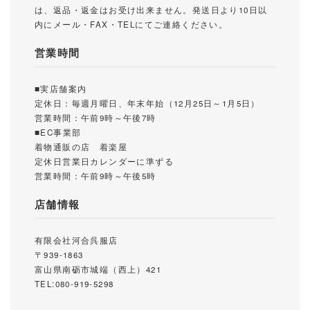
は、返品・返金はお受け出来ません。発送日より10日以
内にメール・FAX・TELにてご連絡ください。
営業時間
■実店舗案内
定休日：毎週月曜日、年末年始（12月25日～1月5日）
営業時間：午前9時～午後7時
■EC事業部
着物通販の店 着楽屋
定休日営業日カレンダーに準ずる
営業時間：午前9時～午後5時
店舗情報
有限会社河合呉服店
〒939-1863
富山県南砺市城端（西上）421
TEL:080-919-5298