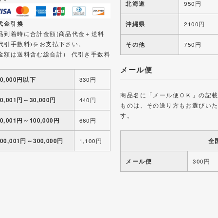
北海道
950円
 代金引換
沖縄県
2100円
品到着時に合計金額(商品代金＋送料
代引手数料)をお支払下さい。
その他
750円
金額は送料含む総合計） 代引き手数料
メール便
10,000円以下
330円
商品名に「メール便ＯＫ」の記
10,001円～30,000円
440円
ものは、その送り方もお選びい
す。
30,001円～100,000円
660円
全
100,001円～300,000円
1,100円
メール便
300円