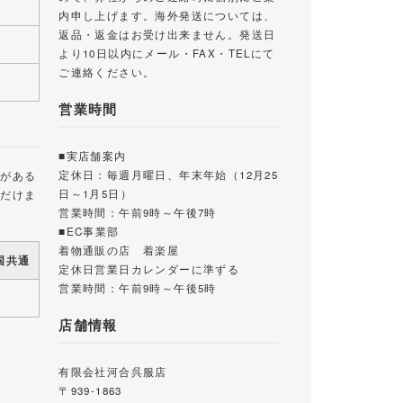
内申し上げます。海外発送については、
返品・返金はお受け出来ません。発送日
より10日以内にメール・FAX・TELにて
ご連絡ください。
営業時間
■実店舗案内
定休日：毎週月曜日、年末年始（12月25
載がある
日～1月5日）
ただけま
営業時間：午前9時～午後7時
■EC事業部
着物通販の店 着楽屋
国共通
定休日営業日カレンダーに準ずる
営業時間：午前9時～午後5時
店舗情報
有限会社河合呉服店
〒939-1863