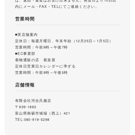
は、返品・返金はお受け出来ません。発送日より10日以
内にメール・FAX・TELにてご連絡ください。
営業時間
■実店舗案内
定休日：毎週月曜日、年末年始（12月25日～1月5日）
営業時間：午前9時～午後7時
■EC事業部
着物通販の店 着楽屋
定休日営業日カレンダーに準ずる
営業時間：午前9時～午後5時
店舗情報
有限会社河合呉服店
〒939-1863
富山県南砺市城端（西上）421
TEL:080-919-5298