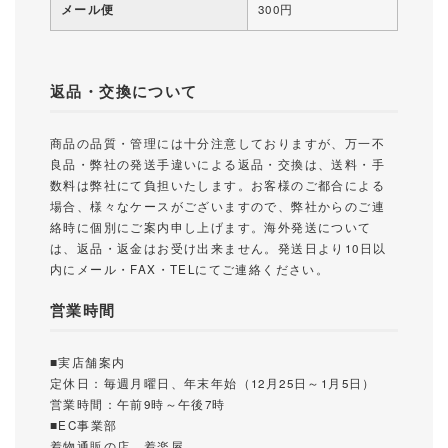
メール便
300円
返品・交換について
商品の品質・管理には十分注意しておりますが、万一不
良品・弊社の発送手違いによる返品・交換は、送料・手
数料は弊社にて負担いたします。お客様のご都合による
場合、様々なケースがございますので、弊社からのご連
絡時に個別にご案内申し上げます。海外発送について
は、返品・返金はお受け出来ません。発送日より10日以
内にメール・FAX・TELにてご連絡ください。
営業時間
■実店舗案内
定休日：毎週月曜日、年末年始（12月25日～1月5日）
営業時間：午前9時～午後7時
■EC事業部
着物通販の店 着楽屋