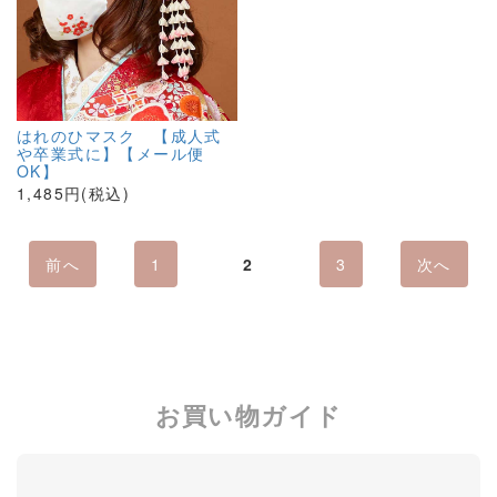
はれのひマスク 【成人式
や卒業式に】【メール便
OK】
1,485円(税込)
前へ
1
2
3
次へ
お買い物ガイド