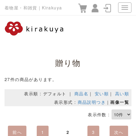
着物屋・和雑貨｜Kirakuya
贈り物
27件の商品があります。
表示順 : デフォルト ｜
商品名
｜
安い順
｜
高い順
表示形式 :
商品説明つき
｜
画像一覧
表示件数 :
前へ
1
2
3
次へ