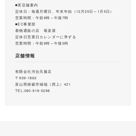
■実店舗案内
定休日：毎週月曜日、年末年始（12月25日～1月5日）
営業時間：午前9時～午後7時
■EC事業部
着物通販の店 着楽屋
定休日営業日カレンダーに準ずる
営業時間：午前9時～午後5時
店舗情報
有限会社河合呉服店
〒939-1863
富山県南砺市城端（西上）421
TEL:080-919-5298