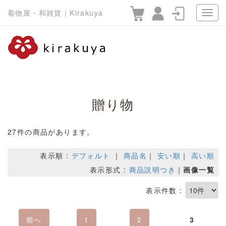
着物屋・和雑貨｜Kirakuya
贈り物
27件の商品があります。
表示順 :
デフォルト
｜
商品名
｜
安い順
｜
高い順
表示形式 :
商品説明つき
｜
画像一覧
表示件数 :
前へ
1
2
3