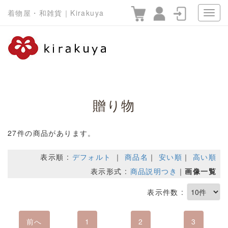
着物屋・和雑貨｜Kirakuya
贈り物
27件の商品があります。
表示順 :
デフォルト
｜
商品名
｜
安い順
｜
高い順
表示形式 :
商品説明つき
｜
画像一覧
表示件数 :
前へ
1
2
3