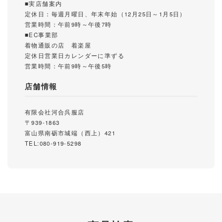
■実店舗案内
定休日：毎週月曜日、年末年始（12月25日～1月5日）
営業時間：午前9時～午後7時
■EC事業部
着物通販の店 着楽屋
定休日営業日カレンダーに準ずる
営業時間：午前9時～午後5時
店舗情報
有限会社河合呉服店
〒939-1863
富山県南砺市城端（西上）421
TEL:080-919-5298