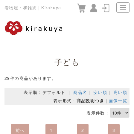
着物屋・和雑貨｜Kirakuya
子ども
29件の商品があります。
表示順 : デフォルト ｜
商品名
｜
安い順
｜
高い順
表示形式 :
商品説明つき
｜
画像一覧
表示件数 :
前へ
1
2
3