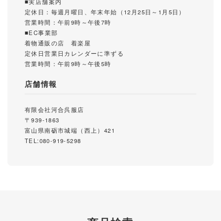
■実店舗案内
定休日：毎週月曜日、年末年始（12月25日～1月5日）
営業時間：午前9時～午後7時
■EC事業部
着物通販の店 着楽屋
定休日営業日カレンダーに準ずる
営業時間：午前9時～午後5時
店舗情報
有限会社河合呉服店
〒939-1863
富山県南砺市城端（西上）421
TEL:080-919-5298