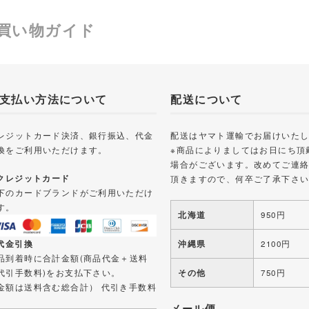
買い物ガイド
支払い方法について
配送について
レジットカード決済、銀行振込、代金
配送はヤマト運輸でお届けいた
換をご利用いただけます。
※商品によりましてはお日にち頂
場合がございます。改めてご連
 クレジットカード
頂きますので、何卒ご了承下さ
下のカードブランドがご利用いただけ
す。
北海道
950円
 代金引換
沖縄県
2100円
品到着時に合計金額(商品代金＋送料
代引手数料)をお支払下さい。
その他
750円
金額は送料含む総合計） 代引き手数料
メール便