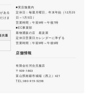
■実店舗案内
定休日：毎週月曜日、年末年始（12月25
載がある
日～1月5日）
ただけま
営業時間：午前9時～午後7時
■EC事業部
着物通販の店 着楽屋
国共通
定休日営業日カレンダーに準ずる
営業時間：午前9時～午後5時
店舗情報
有限会社河合呉服店
〒939-1863
富山県南砺市城端（西上）421
TEL:080-919-5298