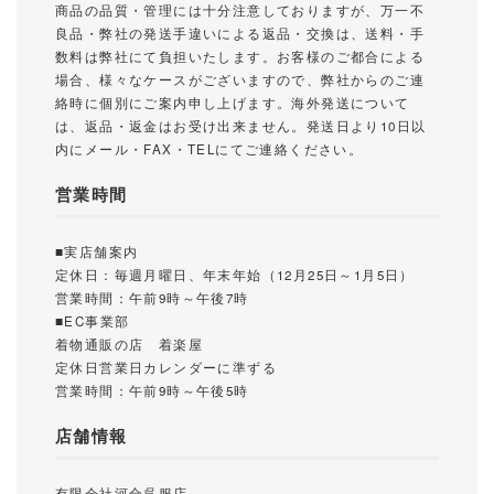
商品の品質・管理には十分注意しておりますが、万一不
良品・弊社の発送手違いによる返品・交換は、送料・手
数料は弊社にて負担いたします。お客様のご都合による
場合、様々なケースがございますので、弊社からのご連
絡時に個別にご案内申し上げます。海外発送について
は、返品・返金はお受け出来ません。発送日より10日以
内にメール・FAX・TELにてご連絡ください。
営業時間
■実店舗案内
定休日：毎週月曜日、年末年始（12月25日～1月5日）
営業時間：午前9時～午後7時
■EC事業部
着物通販の店 着楽屋
定休日営業日カレンダーに準ずる
営業時間：午前9時～午後5時
店舗情報
有限会社河合呉服店