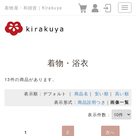
着物屋・和雑貨｜Kirakuya
着物・浴衣
13件の商品があります。
表示順 : デフォルト ｜
商品名
｜
安い順
｜
高い順
表示形式 :
商品説明つき
｜
画像一覧
表示件数 :
1
2
次へ