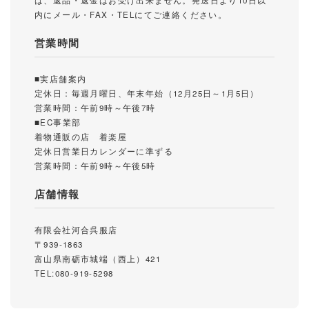
は、返品・返金はお受け出来ません。発送日より10日以
内にメール・FAX・TELにてご連絡ください。
営業時間
■実店舗案内
定休日：毎週月曜日、年末年始（12月25日～1月5日）
営業時間：午前9時～午後7時
■EC事業部
着物通販の店 着楽屋
定休日営業日カレンダーに準ずる
営業時間：午前9時～午後5時
店舗情報
有限会社河合呉服店
〒939-1863
富山県南砺市城端（西上）421
TEL:080-919-5298