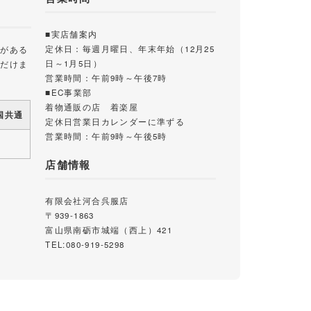
■実店舗案内
定休日：毎週月曜日、年末年始（12月25
載がある
日～1月5日）
ただけま
営業時間：午前9時～午後7時
■EC事業部
着物通販の店 着楽屋
国共通
定休日営業日カレンダーに準ずる
営業時間：午前9時～午後5時
店舗情報
有限会社河合呉服店
〒939-1863
富山県南砺市城端（西上）421
TEL:080-919-5298