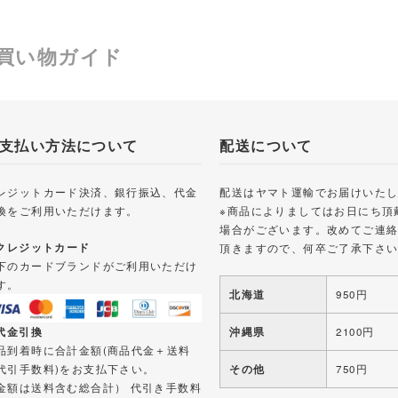
買い物ガイド
支払い方法について
配送について
レジットカード決済、銀行振込、代金
配送はヤマト運輸でお届けいた
換をご利用いただけます。
※商品によりましてはお日にち頂
場合がございます。改めてご連
 クレジットカード
頂きますので、何卒ご了承下さ
下のカードブランドがご利用いただけ
す。
北海道
950円
 代金引換
沖縄県
2100円
品到着時に合計金額(商品代金＋送料
代引手数料)をお支払下さい。
その他
750円
金額は送料含む総合計） 代引き手数料