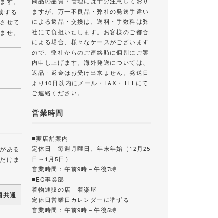
商品の品質・管理には十分注意しており
します。
ますが、万一不良品・弊社の発送手違い
戴する
による返品・交換は、送料・手数料は弊
絡させて
社にて負担いたします。お客様のご都合
いませ。
による場合、様々なケースがございます
ので、弊社からのご連絡時に個別にご案
内申し上げます。海外発送については、
返品・返金はお受け出来ません。発送日
より10日以内にメール・FAX・TELにて
ご連絡ください。
営業時間
■実店舗案内
定休日：毎週月曜日、年末年始（12月25
載がある
日～1月5日）
ただけま
営業時間：午前9時～午後7時
■EC事業部
着物通販の店 着楽屋
国共通
定休日営業日カレンダーに準ずる
営業時間：午前9時～午後5時