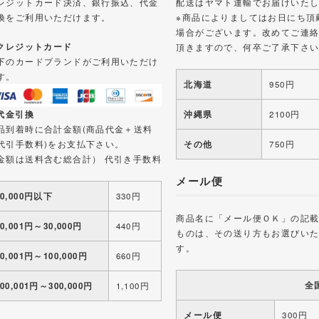
レジットカード決済、銀行振込、代金
配送はヤマト運輸でお届けいた
換をご利用いただけます。
※商品によりましてはお日にち頂
場合がございます。改めてご連
 クレジットカード
頂きますので、何卒ご了承下さ
下のカードブランドがご利用いただけ
す。
北海道
950円
 代金引換
沖縄県
2100円
品到着時に合計金額(商品代金＋送料
代引手数料)をお支払下さい。
その他
750円
金額は送料含む総合計） 代引き手数料
メール便
10,000円以下
330円
商品名に「メール便ＯＫ」の記
10,001円～30,000円
440円
ものは、その送り方もお選びい
す。
30,001円～100,000円
660円
全
100,001円～300,000円
1,100円
メール便
300円