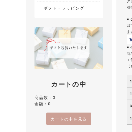
ク
引
ギフト・ラッピング
■
以
ま
■
商
＋
（
カートの中
商品数：0
金額：0
カートの中を見る