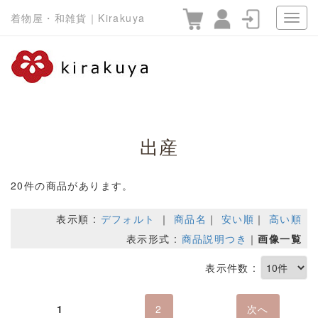
着物屋・和雑貨｜Kirakuya
出産
20件の商品があります。
表示順 :
デフォルト
｜
商品名
｜
安い順
｜
高い順
表示形式 :
商品説明つき
｜
画像一覧
表示件数 :
1
2
次へ