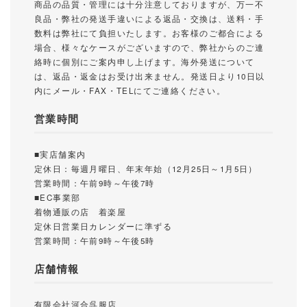
商品の品質・管理には十分注意しておりますが、万一不
良品・弊社の発送手違いによる返品・交換は、送料・手
数料は弊社にて負担いたします。お客様のご都合による
場合、様々なケースがございますので、弊社からのご連
絡時に個別にご案内申し上げます。海外発送について
は、返品・返金はお受け出来ません。発送日より10日以
内にメール・FAX・TELにてご連絡ください。
営業時間
■実店舗案内
定休日：毎週月曜日、年末年始（12月25日～1月5日）
営業時間：午前9時～午後7時
■EC事業部
着物通販の店 着楽屋
定休日営業日カレンダーに準ずる
営業時間：午前9時～午後5時
店舗情報
有限会社河合呉服店