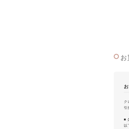
お
お
ク
引
■
以