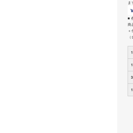
ま
■
商
＋
（