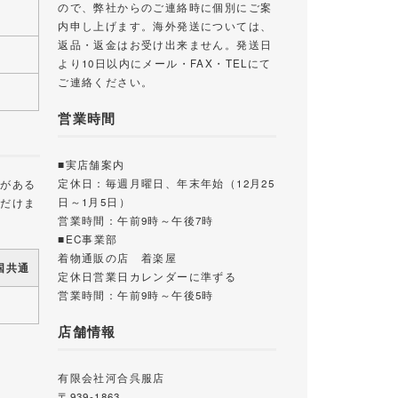
ので、弊社からのご連絡時に個別にご案
内申し上げます。海外発送については、
返品・返金はお受け出来ません。発送日
より10日以内にメール・FAX・TELにて
ご連絡ください。
営業時間
■実店舗案内
定休日：毎週月曜日、年末年始（12月25
載がある
日～1月5日）
ただけま
営業時間：午前9時～午後7時
■EC事業部
着物通販の店 着楽屋
国共通
定休日営業日カレンダーに準ずる
営業時間：午前9時～午後5時
店舗情報
有限会社河合呉服店
〒939-1863