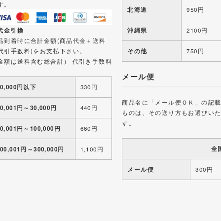
す。
北海道
950円
 代金引換
沖縄県
2100円
品到着時に合計金額(商品代金＋送料
代引手数料)をお支払下さい。
その他
750円
金額は送料含む総合計） 代引き手数料
メール便
10,000円以下
330円
商品名に「メール便ＯＫ」の記
10,001円～30,000円
440円
ものは、その送り方もお選びい
す。
30,001円～100,000円
660円
全
100,001円～300,000円
1,100円
メール便
300円