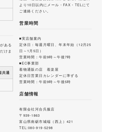
より10日以内にメール・FAX・TELにて
ご連絡ください。
営業時間
■実店舗案内
定休日：毎週月曜日、年末年始（12月25
載がある
日～1月5日）
ただけま
営業時間：午前9時～午後7時
■EC事業部
着物通販の店 着楽屋
国共通
定休日営業日カレンダーに準ずる
営業時間：午前9時～午後5時
店舗情報
有限会社河合呉服店
〒939-1863
富山県南砺市城端（西上）421
TEL:080-919-5298