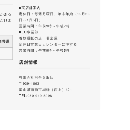
■実店舗案内
定休日：毎週月曜日、年末年始（12月25
載がある
日～1月5日）
ただけま
営業時間：午前9時～午後7時
■EC事業部
着物通販の店 着楽屋
国共通
定休日営業日カレンダーに準ずる
営業時間：午前9時～午後5時
店舗情報
有限会社河合呉服店
〒939-1863
富山県南砺市城端（西上）421
TEL:080-919-5298