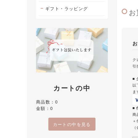
ギフト・ラッピング
お
お
ク
引
■
以
カートの中
ま
商品数：0
金額：0
■
商
＋
カートの中を見る
（