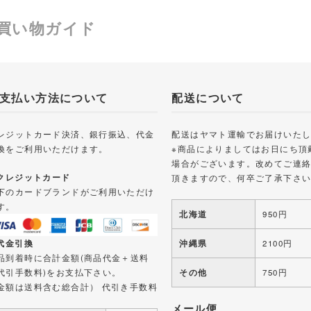
買い物ガイド
支払い方法について
配送について
レジットカード決済、銀行振込、代金
配送はヤマト運輸でお届けいた
換をご利用いただけます。
※商品によりましてはお日にち頂
場合がございます。改めてご連
 クレジットカード
頂きますので、何卒ご了承下さ
下のカードブランドがご利用いただけ
す。
北海道
950円
 代金引換
沖縄県
2100円
品到着時に合計金額(商品代金＋送料
代引手数料)をお支払下さい。
その他
750円
金額は送料含む総合計） 代引き手数料
メール便