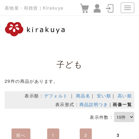
着物屋・和雑貨｜Kirakuya
子ども
29件の商品があります。
表示順 :
デフォルト
｜
商品名
｜
安い順
｜
高い順
表示形式 :
商品説明つき
｜
画像一覧
表示件数 :
前へ
1
2
3