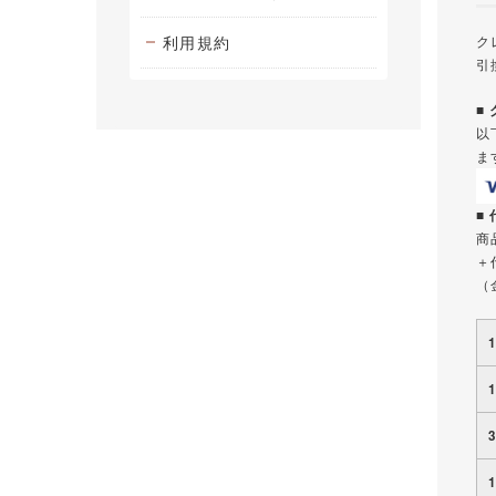
利用規約
ク
引
■
以
ま
■
商
＋
（