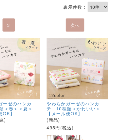
表示件数 :
3
次へ
ガーゼのハンカ
やわらかガーゼのハンカ
種類＜春＞＜夏＞
チ 10種類＜かわいい＞
便OK】
【メール便OK】
込)
(新品)
495円(税込)