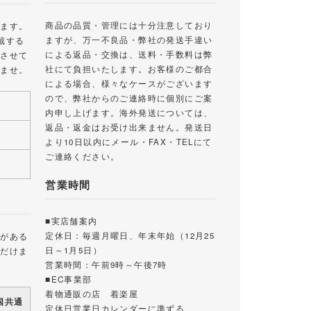
商品の品質・管理には十分注意しており
します。
ますが、万一不良品・弊社の発送手違い
戴する
による返品・交換は、送料・手数料は弊
絡させて
社にて負担いたします。お客様のご都合
いませ。
による場合、様々なケースがございます
ので、弊社からのご連絡時に個別にご案
内申し上げます。海外発送については、
返品・返金はお受け出来ません。発送日
より10日以内にメール・FAX・TELにて
ご連絡ください。
営業時間
■実店舗案内
定休日：毎週月曜日、年末年始（12月25
載がある
日～1月5日）
ただけま
営業時間：午前9時～午後7時
■EC事業部
着物通販の店 着楽屋
国共通
定休日営業日カレンダーに準ずる