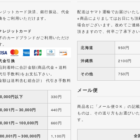
レジットカード決済、銀行振込、代金
配送はヤマト運輸でお届けいた
換をご利用いただけます。
※商品によりましてはお日にち頂
場合がございます。改めてご連
 クレジットカード
頂きますので、何卒ご了承下さ
下のカードブランドがご利用いただけ
す。
北海道
950円
 代金引換
沖縄県
2100円
品到着時に合計金額(商品代金＋送料
代引手数料)をお支払下さい。
その他
750円
金額は送料含む総合計） 代引き手数料
メール便
10,000円以下
330円
商品名に「メール便ＯＫ」の記
10,001円～30,000円
440円
ものは、その送り方もお選びい
す。
30,001円～100,000円
660円
全
100,001円～300,000円
1,100円