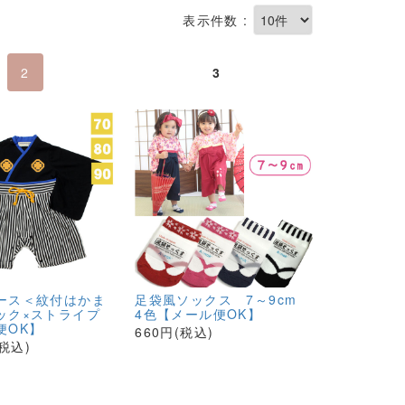
表示件数 :
2
3
ース＜紋付はかま
足袋風ソックス 7～9cm
ック×ストライプ
4色【メール便OK】
便OK】
660円(税込)
(税込)