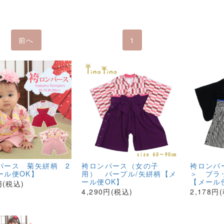
前へ
1
パース 菊矢絣柄 2
袴ロンパース（女の子
袴ロンパ
ール便OK】
用） パープル/矢絣柄【メ
＞ ブラ
ール便OK】
【メール
円(税込)
4,290円(税込)
2,178円