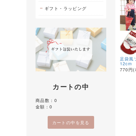
ギフト・ラッピング
足袋風
12cm
770円
カートの中
商品数：0
金額：0
カートの中を見る