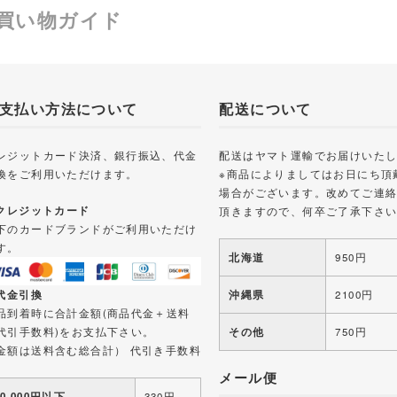
買い物ガイド
支払い方法について
配送について
レジットカード決済、銀行振込、代金
配送はヤマト運輸でお届けいた
換をご利用いただけます。
※商品によりましてはお日にち頂
場合がございます。改めてご連
 クレジットカード
頂きますので、何卒ご了承下さ
下のカードブランドがご利用いただけ
す。
北海道
950円
 代金引換
沖縄県
2100円
品到着時に合計金額(商品代金＋送料
代引手数料)をお支払下さい。
その他
750円
金額は送料含む総合計） 代引き手数料
メール便
10,000円以下
330円