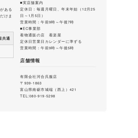
■実店舗案内
定休日：毎週月曜日、年末年始（12月25
載がある
日～1月5日）
ただけま
営業時間：午前9時～午後7時
■EC事業部
着物通販の店 着楽屋
国共通
定休日営業日カレンダーに準ずる
営業時間：午前9時～午後5時
店舗情報
有限会社河合呉服店
〒939-1863
富山県南砺市城端（西上）421
TEL:080-919-5298