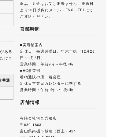
返品・返金はお受け出来ません。発送日
より10日以内にメール・FAX・TELにて
ご連絡ください。
営業時間
■実店舗案内
定休日：毎週月曜日、年末年始（12月25
載がある
日～1月5日）
ただけま
営業時間：午前9時～午後7時
■EC事業部
着物通販の店 着楽屋
国共通
定休日営業日カレンダーに準ずる
営業時間：午前9時～午後5時
店舗情報
有限会社河合呉服店
〒939-1863
富山県南砺市城端（西上）421