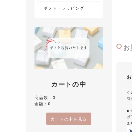
ギフト・ラッピング
お
お
カートの中
ク
商品数：0
引
金額：0
■
以
カートの中を見る
ま