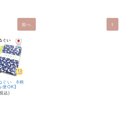
前へ
1
ぬぐい 8柄
ル便OK】
(税込)