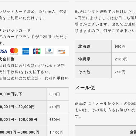
レジットカード決済、銀行振込、代金
配送はヤマト運輸でお届けいた
換をご利用いただけます。
※商品によりましてはお日にち頂
場合がございます。改めてご連
 クレジットカード
頂きますので、何卒ご了承下さ
下のカードブランドがご利用いただけ
す。
北海道
950円
 代金引換
沖縄県
2100円
品到着時に合計金額(商品代金＋送料
代引手数料)をお支払下さい。
その他
750円
金額は送料含む総合計） 代引き手数料
メール便
10,000円以下
330円
商品名に「メール便ＯＫ」の記
10,001円～30,000円
440円
ものは、その送り方もお選びい
す。
30,001円～100,000円
660円
全
100,001円～300,000円
1,100円