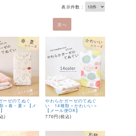
表示件数 :
次へ
ガーゼのてぬぐ
やわらかガーゼのてぬぐ
種類＜春・夏＞【メ
い 14種類＜かわいい＞
K】
【メール便OK】
込)
770円(税込)