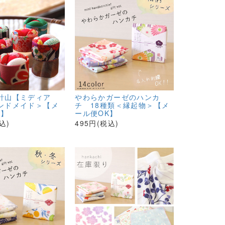
針山【ミディア
やわらかガーゼのハンカ
ンドメイド＞【メ
チ 18種類＜縁起物＞【メ
K】
ール便OK】
込)
495円(税込)