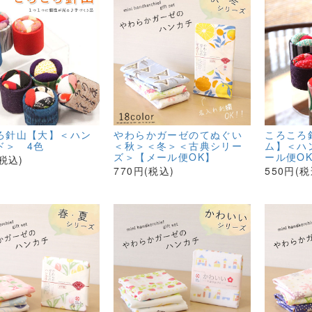
ろ針山【大】＜ハン
やわらかガーゼのてぬぐい
ころころ
ド＞ 4色
＜秋＞＜冬＞＜古典シリー
ム】＜ハ
ズ＞【メール便OK】
ール便O
(税込)
770円(税込)
550円(税