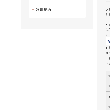
利用規約
ク
引
■
以
ま
■
商
＋
（