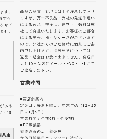
商品の品質・管理には十分注意しており
します。
ますが、万一不良品・弊社の発送手違い
戴する
による返品・交換は、送料・手数料は弊
絡させて
社にて負担いたします。お客様のご都合
いませ。
による場合、様々なケースがございます
ので、弊社からのご連絡時に個別にご案
内申し上げます。海外発送については、
返品・返金はお受け出来ません。発送日
より10日以内にメール・FAX・TELにて
ご連絡ください。
営業時間
■実店舗案内
定休日：毎週月曜日、年末年始（12月25
載がある
日～1月5日）
ただけま
営業時間：午前9時～午後7時
■EC事業部
着物通販の店 着楽屋
国共通
定休日営業日カレンダーに準ずる