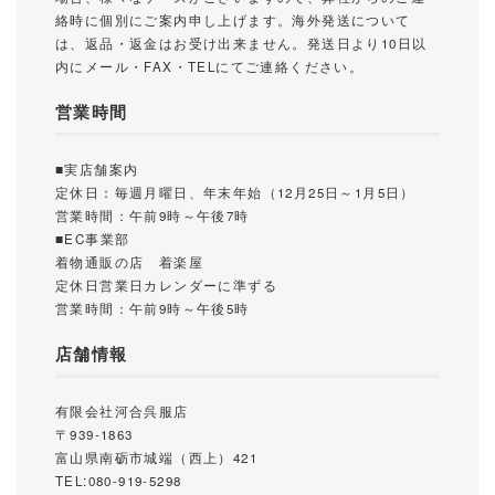
絡時に個別にご案内申し上げます。海外発送について
は、返品・返金はお受け出来ません。発送日より10日以
内にメール・FAX・TELにてご連絡ください。
営業時間
■実店舗案内
定休日：毎週月曜日、年末年始（12月25日～1月5日）
営業時間：午前9時～午後7時
■EC事業部
着物通販の店 着楽屋
定休日営業日カレンダーに準ずる
営業時間：午前9時～午後5時
店舗情報
有限会社河合呉服店
〒939-1863
富山県南砺市城端（西上）421
TEL:080-919-5298