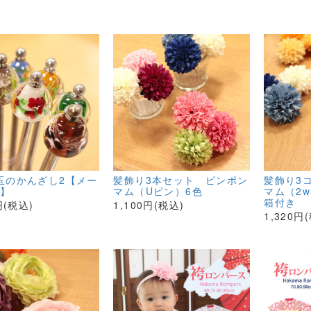
玉のかんざし2【メー
髪飾り3本セット ピンポン
髪飾り3
K】
マム（Uピン）6色
マム（2
箱付き
円(税込)
1,100円(税込)
1,320円