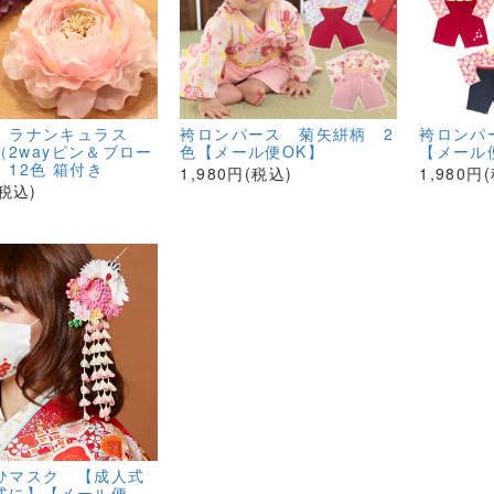
 ラナンキュラス
袴ロンパース 菊矢絣柄 2
袴ロンパ
m（2wayピン＆ブロー
色【メール便OK】
【メール
 12色 箱付き
1,980円(税込)
1,980円
(税込)
ひマスク 【成人式
式に】【メール便