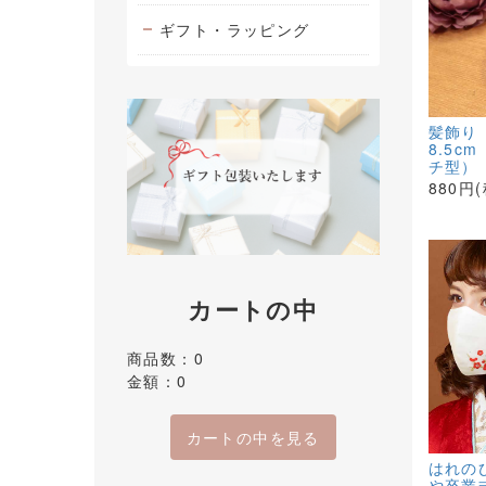
ギフト・ラッピング
髪飾り
8.5c
チ型）
880円
カートの中
商品数：0
金額：0
カートの中を見る
はれの
や卒業