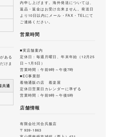
内申し上げます。海外発送については、
返品・返金はお受け出来ません。発送日
より10日以内にメール・FAX・TELにて
ご連絡ください。
営業時間
■実店舗案内
定休日：毎週月曜日、年末年始（12月25
載がある
日～1月5日）
ただけま
営業時間：午前9時～午後7時
■EC事業部
着物通販の店 着楽屋
国共通
定休日営業日カレンダーに準ずる
営業時間：午前9時～午後5時
店舗情報
有限会社河合呉服店
〒939-1863
富山県南砺市城端（西上）421