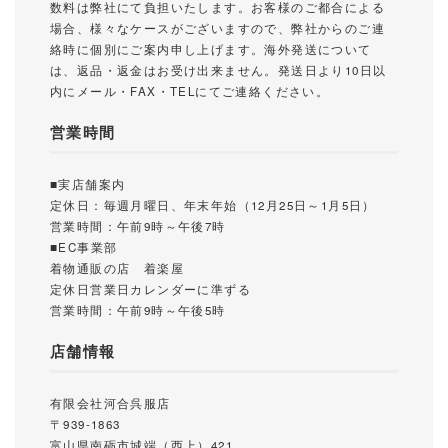
数料は弊社にて負担いたします。お客様のご都合による
場合、様々なケースがございますので、弊社からのご連
絡時に個別にご案内申し上げます。海外発送について
は、返品・返金はお受け出来ません。発送日より10日以
内にメール・FAX・TELにてご連絡ください。
営業時間
■実店舗案内
定休日：毎週月曜日、年末年始（12月25日～1月5日）
営業時間：午前9時～午後7時
■EC事業部
着物通販の店 着楽屋
定休日営業日カレンダーに準ずる
営業時間：午前9時～午後5時
店舗情報
有限会社河合呉服店
〒939-1863
富山県南砺市城端（西上）421