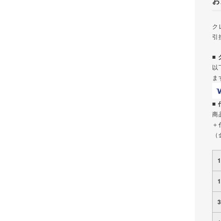
お
ク
引
■
以
ま
■
商
＋
（