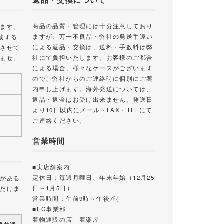
返品・交換について
商品の品質・管理には十分注意しており
します。
ますが、万一不良品・弊社の発送手違い
戴する
による返品・交換は、送料・手数料は弊
絡させて
社にて負担いたします。お客様のご都合
いませ。
による場合、様々なケースがございます
ので、弊社からのご連絡時に個別にご案
内申し上げます。海外発送については、
返品・返金はお受け出来ません。発送日
より10日以内にメール・FAX・TELにて
ご連絡ください。
営業時間
■実店舗案内
定休日：毎週月曜日、年末年始（12月25
載がある
日～1月5日）
ただけま
営業時間：午前9時～午後7時
■EC事業部
着物通販の店 着楽屋