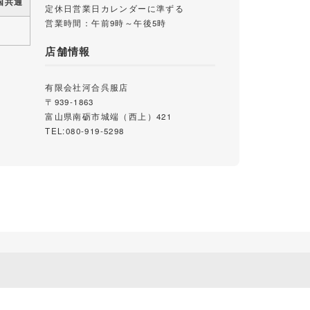
国共通
定休日営業日カレンダーに準ずる
営業時間：午前9時～午後5時
店舗情報
有限会社河合呉服店
〒939-1863
富山県南砺市城端（西上）421
TEL:080-919-5298