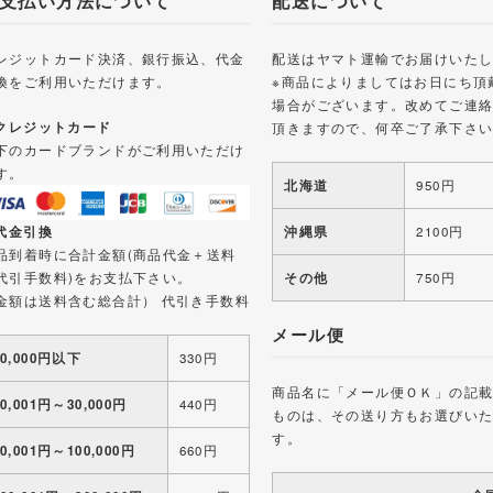
支払い方法について
配送について
レジットカード決済、銀行振込、代金
配送はヤマト運輸でお届けいた
換をご利用いただけます。
※商品によりましてはお日にち頂
場合がございます。改めてご連
 クレジットカード
頂きますので、何卒ご了承下さ
下のカードブランドがご利用いただけ
す。
北海道
950円
 代金引換
沖縄県
2100円
品到着時に合計金額(商品代金＋送料
代引手数料)をお支払下さい。
その他
750円
金額は送料含む総合計） 代引き手数料
メール便
10,000円以下
330円
商品名に「メール便ＯＫ」の記
10,001円～30,000円
440円
ものは、その送り方もお選びい
す。
30,001円～100,000円
660円