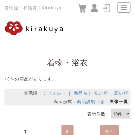
着物屋・和雑貨｜Kirakuya
着物・浴衣
13件の商品があります。
表示順 :
デフォルト
｜
商品名
｜
安い順
｜
高い順
表示形式 :
商品説明つき
｜
画像一覧
表示件数 :
1
2
次へ